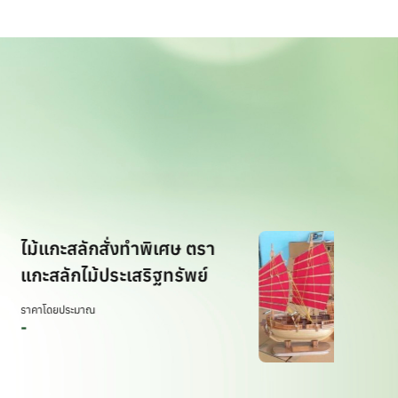
เรือจำล
แกะสลักสั่งทำพิเศษ ตรา
ขนาด S 
สลักไม้ประเสริฐทรัพย์
ราคาโดยประ
โดยประมาณ
฿
2,900.