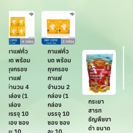
กาแฟคั่ว
กาแฟคั่ว
บด พร้อม
บด พร้อม
ถุงกรอง
ถุงกรอง
กาแฟ
กาแฟ
จำนวน 4
จำนวน 2
กล่อง (1
กล่อง (1
เม็
กระยา
กล่อง
กล่อง
มะ
สารท
บรรจุ 10
บรรจุ 10
รส
ธัญพืชงา
ซอง ซอง
ซอง ซอง
แย
ดำ ขนาด
ละ 10
ละ 10
ตร