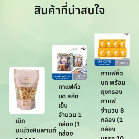
สินค้าที่น่าสนใจ
กาแฟคั่ว
บด พร้อม
กาแฟคั่ว
ถุงกรอง
บด สกัด
กาแฟ
เย็น
จำนวน 8
จำนวน 1
กล่อง (1
เม็ด
กล่อง (1
กล่อง
มะม่วงหิมพานต์
กล่อง