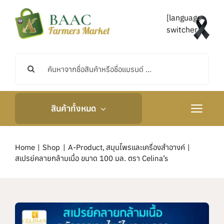
Skip
to
[language-
content
switcher]
Search
for:
สินค้าทั้งหมด
Toggle
Navigati
หน้าหลัก
Home
Shop
A-Product
สมุนไพรและเครื่องสำอางค์
สเปรย์คลายกล้ามเนื้อ ขนาด 100 มล. ตรา Celina’s
เกี่ยวกับเรา
กิจกรรมและข่าวสาร