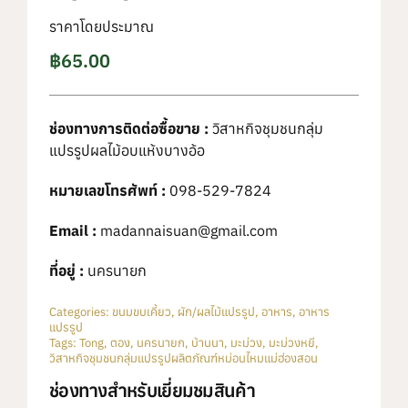
ราคาโดยประมาณ
฿
65.00
ช่องทางการติดต่อซื้อขาย :
วิสาหกิจชุมชนกลุ่ม
แปรรูปผลไม้อบแห้งบางอ้อ
หมายเลขโทรศัพท์ :
098-529-7824
Email :
madannaisuan@gmail.com
ที่อยู่ :
นครนายก
Categories:
ขนมขบเคี้ยว
,
ผัก/ผลไม้แปรรูป
,
อาหาร
,
อาหาร
แปรรูป
Tags:
Tong
,
ตอง
,
นครนายก
,
บ้านนา
,
มะม่วง
,
มะม่วงหยี
,
วิสาหกิจชุมชนกลุ่มแปรรูปผลิตภัณฑ์หม่อนไหมแม่ฮ่องสอน
ช่องทางสำหรับเยี่ยมชมสินค้า