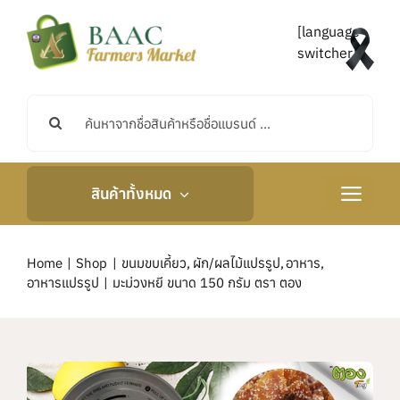
Skip
to
[language-
content
switcher]
Search
for:
สินค้าทั้งหมด
Toggle
Navigati
หน้าหลัก
Home
Shop
ขนมขบเคี้ยว
ผัก/ผลไม้แปรรูป
อาหาร
อาหารแปรรูป
มะม่วงหยี ขนาด 150 กรัม ตรา ตอง
เกี่ยวกับเรา
กิจกรรมและข่าวสาร