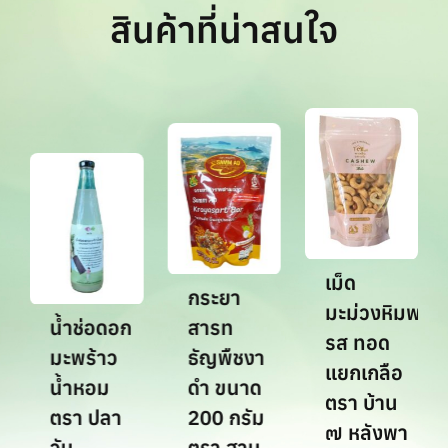
สินค้าที่น่าสนใจ
เม็ด
กระยา
มะม่วงหิมพานต
น้ำช่อดอก
สารท
รส ทอด
มะพร้าว
ธัญพืชงา
แยกเกลือ
5
น้ำหอม
ดำ ขนาด
ตรา บ้าน
ตรา ปลา
200 กรัม
๗ หลังพา