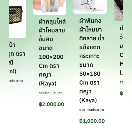
ผ้าพันคอ
ผ้าคลุมไหล่
เข็มขั
ผ้าไหมบา
ผ้าไหมลาย
วัว แท้
ติกลาย น้ำ
ชั้นหิน
ระเป๋า
ขนาด 
แข็งแตก
ขนาด
ระจูด ตรา
Cm ต
กระเทาะ
100×200
รรณี
MET
ขนาด
Cm ตรา
Varni)
LEAT
50×180
ฅญา
Cm ตรา
คาโดยประมาณ
(Kaya)
ราคาโดยป
ฅญา
฿
950.
ราคาโดยประมาณ
(Kaya)
฿
2,000.00
ราคาโดยประมาณ
฿
1,000.00