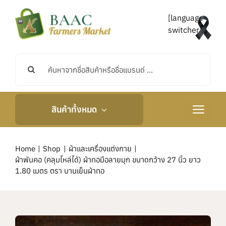
Skip
to
[language-
content
switcher]
Search
for:
สินค้าทั้งหมด
Toggle
Navigati
หน้าหลัก
Home
Shop
ผ้าและเครื่องแต่งกาย
ผ้าพันคอ (คลุมไหล่ได้) ผ้าทอมือลายมุก ขนาดกว้าง 27 นิ้ว ยาว
เกี่ยวกับเรา
1.80 เมตร ตรา บานเย็นผ้าทอ
กิจกรรมและข่าวสาร