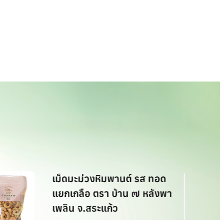
เม็ดมะม่วงหิมพานต์ รส ทอด
แยกเกลือ ตรา บ้าน ๗ หลังพา
เพลิน จ.สระแก้ว