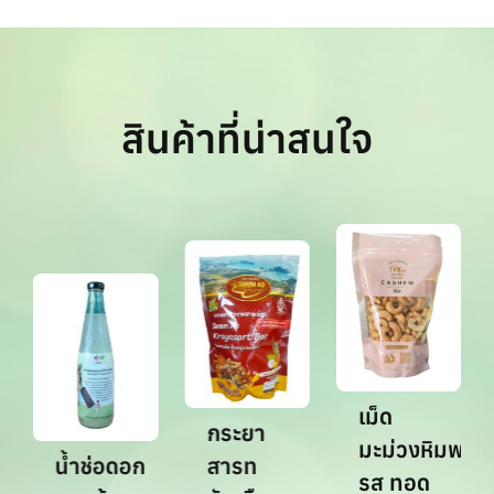
สินค้าที่น่าสนใจ
เม็ด
กระยา
มะม่วงหิมพานต
น้ำช่อดอก
สารท
รส ทอด