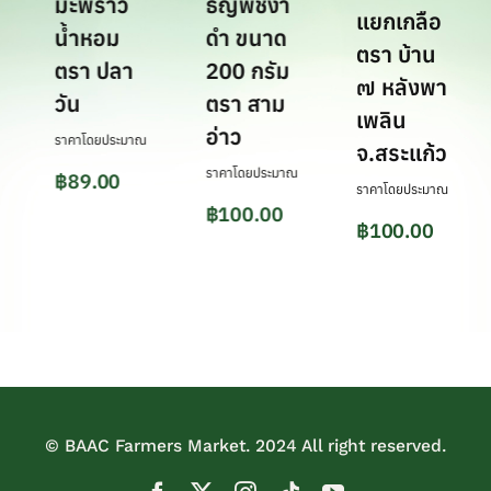
มะพร้าว
ธัญพืชงา
แยกเกลือ
5
น้ำหอม
ดำ ขนาด
ตรา บ้าน
ตรา ปลา
200 กรัม
๗ หลังพา
วัน
ตรา สาม
เพลิน
อ่าว
ราคาโดยประมาณ
จ.สระแก้ว
ราคาโดยประมาณ
฿
89.00
ราคาโดยประมาณ
฿
100.00
฿
100.00
© BAAC Farmers Market. 2024 All right reserved.