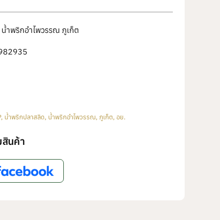
น้ำพริกอำไพวรรณ ภูเก็ต
982935
P
,
น้ำพริกปลาสลิด
,
น้ำพริกอำไพวรรณ
,
ภูเก็ต
,
อย.
สินค้า