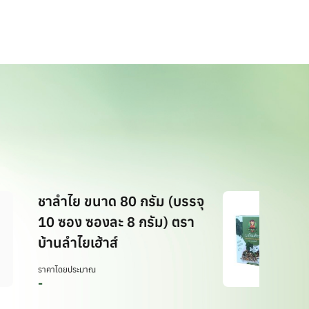
ชาลำไย ขนาด 80 กรัม (บรรจุ
ผงโ
10 ซอง ซองละ 8 กรัม) ตรา
ปลา
บ้านลำไยเฮ้าส์
น่า
ราคาโดยประมาณ
ราคา
-
-