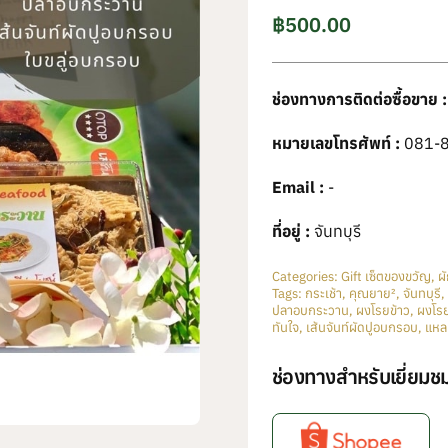
฿
500.00
ช่องทางการติดต่อซื้อขาย :
หมายเลขโทรศัพท์ :
081-
Email :
-
ที่อยู่ :
จันทบุรี
Categories:
Gift เซ็ตของขวัญ
,
ผ
Tags:
กระเช้า
,
คุณยาย²
,
จันทบุรี
,
ปลาอบกระวาน
,
ผงโรยข้าว
,
ผงโรย
ทันใจ
,
เส้นจันท์ผัดปูอบกรอบ
,
แหล
ช่องทางสำหรับเยี่ยมชม