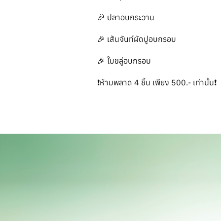
🎉 ปลาอบกระวาน
🎉 เส้นจันท์ผัดปูอบกรอบ
🎉 ใบขลู่อบกรอบ
❗️ห้ามพลาด 4 ชิ้น เพียง 500.- เท่านั้น❗️