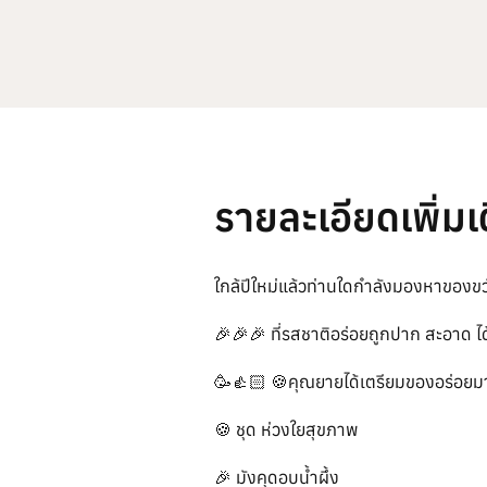
รายละเอียดเพิ่มเ
ใกล้ปีใหม่แล้วท่านใดกำลังมองหาของข
🎉🎉🎉 ที่รสชาติอร่อยถูกปาก สะอาด 
🥳👍🏻 🍪คุณยายได้เตรียมของอร่อยมา
🍪 ชุด ห่วงใยสุขภาพ
🎉 มังคุดอบน้ำผึ้ง