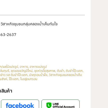
วิสาหกิจชุมชนกลุ่มคลองน้ำเค็มทันใจ
863-2637
ัก/ผลไม้แปรรูป
,
อาหาร
,
อาหารแปรรูป
จันทุบรี
,
ชุดของขวัญปีใหม่
,
ชุดห่วงใยสุขภาพ
,
ต้มยำ
,
ต้มยำโป๊ะแตก
,
ข้าว รส ต้มยำโป๊ะแตก
,
มังคุดอบน้ำผึ้ง
,
วิสาหกิจชุมชนคลองน้ำเค็ม
มสิงห์
,
โป๊ะแตก
,
ใบขลู่อบกรอบ
สินค้า