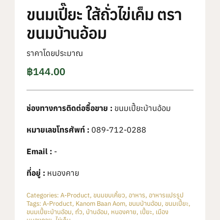
ขนมเปี๊ยะ ใส้ถั่วไข่เค็ม ตรา
ขนมบ้านอ้อม
ราคาโดยประมาณ
฿
144.00
ช่องทางการติดต่อซื้อขาย :
ขนมเปี๊ยะบ้านอ้อม
หมายเลขโทรศัพท์ :
089-712-0288
Email :
-
ที่อยู่ :
หนองคาย
Categories:
A-Product
,
ขนมขบเคี้ยว
,
อาหาร
,
อาหารแปรรูป
Tags:
A-Product
,
Kanom Baan Aom
,
ขนมบ้านอ้อม
,
ขนมเปี๊ยะ
,
ขนมเปี๊ยะบ้านอ้อม
,
ถั่ว
,
บ้านอ้อม
,
หนองคาย
,
เปี๊ยะ
,
เมือง