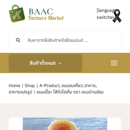
Skip
to
[language-
content
switcher]
Search
for:
สินค้าทั้งหมด
Toggle
Navigati
หน้าหลัก
Home
Shop
A-Product
ขนมขบเคี้ยว
อาหาร
อาหารแปรรูป
ขนมเปี๊ยะ ใส้ถั่วไข่เค็ม ตรา ขนมบ้านอ้อม
เกี่ยวกับเรา
กิจกรรมและข่าวสาร