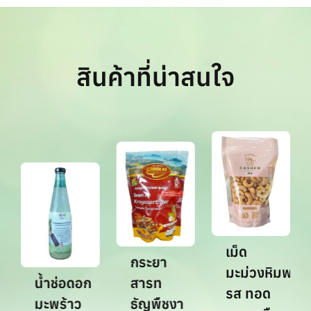
สินค้าที่น่าสนใจ
เม็ด
กระยา
มะม่วงหิมพานต
น้ำช่อดอก
สารท
รส ทอด
มะพร้าว
ธัญพืชงา