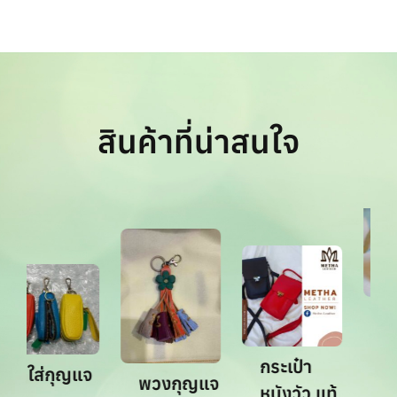
สินค้าที่น่าสนใจ
กระ
สะพ
กระเป๋า
มือ
ที่ใส่กุญแจ
พวงกุญแจ
หนังวัว แท้