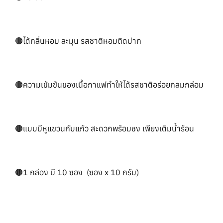
🟤ได้กลิ่นหอม ละมุน รสชาติหอมติดปาก
🟤ความเข้มข้นของเนื้อกาแฟทำให้ได้รสชาติอร่อยกลมกล่อม
🟤แบบมีหูแขวนกับแก้ว สะดวกพร้อมชง เพียงเติมน้ำร้อน
🟤1 กล่อง มี 10 ซอง (ซอง x 10 กรัม)