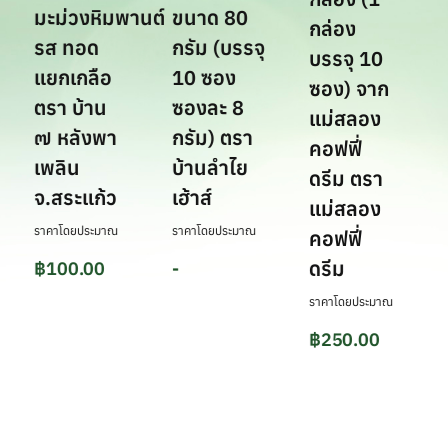
กล่อง (1
ก
มะม่วงหิมพานต์
ขนาด 80
กล่อง
บ
รส ทอด
กรัม (บรรจุ
บรรจุ 10
ซ
แยกเกลือ
10 ซอง
ซอง) จาก
ล
ตรา บ้าน
ซองละ 8
แม่สลอง
ก
๗ หลังพา
กรัม) ตรา
คอฟฟี่
แ
เพลิน
บ้านลำไย
ดรีม ตรา
ค
จ.สระแก้ว
เฮ้าส์
แม่สลอง
ด
ราคาโดยประมาณ
ราคาโดยประมาณ
คอฟฟี่
แ
ดรีม
฿
100.00
-
ค
ราคาโดยประมาณ
ด
฿
250.00
รา
฿