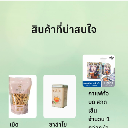
สินค้าที่น่าสนใจ
ก
บ
กาแฟคั่ว
ถ
บด สกัด
ก
เย็น
จ
จำนวน 1
ก
เม็ด
ชาลำไย