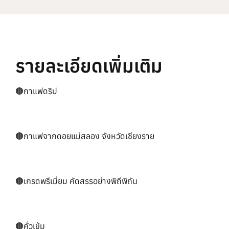
รายละเอียดเพิ่มเติม
🟤กาแฟดริป
🟤กาแฟจากดอยแม่สลอง จังหวัดเชียงราย
🟤เกรดพรีเมี่ยม คัดสรรอย่างพิถีพิถัน
🟤คั่วเข้ม