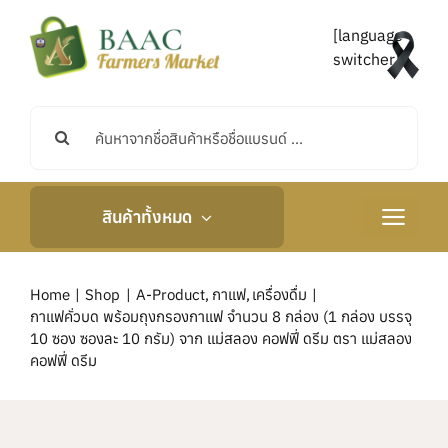
Skip
to
[language-
content
switcher]
Search
for:
สินค้าทั้งหมด
Toggle
Navigati
หน้าหลัก
Home
Shop
A-Product
กาแฟ
เครื่องดื่ม
กาแฟคั่วบด พร้อมถุงกรองกาแฟ จำนวน 8 กล่อง (1 กล่อง บรรจุ
เกี่ยวกับเรา
10 ซอง ซองละ 10 กรัม) จาก แม่สลอง คอฟฟี่ ดรีม ตรา แม่สลอง
คอฟฟี่ ดรีม
กิจกรรมและข่าวสาร