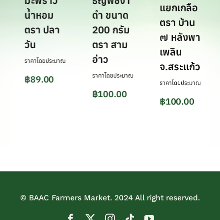
มะพร้าว
ธัญพืชงา
แยกเกลือ
5
น้ำหอม
ดำ ขนาด
ตรา บ้าน
ตรา ปลา
200 กรัม
๗ หลังพา
วัน
ตรา สาม
เพลิน
อ่าว
ราคาโดยประมาณ
จ.สระแก้ว
ราคาโดยประมาณ
฿
89.00
ราคาโดยประมาณ
฿
100.00
฿
100.00
© BAAC Farmers Market. 2024 All right reserved.