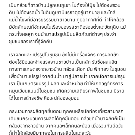
เป็นกล้วยที่ชาวบ้านปลูกบนภูเขา ไม่ต้องใส่ปุ๋ย ไม่ต้องพรวน
ดิน ไม่ต้องรดน้ำ ในดินภูเขามีแร่ธาตุอยู่มากมาย และใกล้
แม่น้ำโขงที่มีอารยธรรมมายาวนาน ภูมิอากาศที่ดี ทำให้กล้วย
มีอัตลักษณ์ที่ชัดเจนในเรื่องของรสชาติอร่อยตั้งแต่วัตถุดิบ แม้
กระทั้งผลสุก จนนำมาแปรรูปเป็นผลิตภัณฑ์ต่างๆ ประจำ
ชุมชนของเราที่รู้จักกัน
เราผลิตและแปรรูปในชุมชน ยังไม่มีเครื่องจักร การผลิตยัง
ต้องใช้มือและจ้างแรงงานชาวบ้านเป็นหลัก รับซื้อผลผลิต
ทางการเกษตรจากชาวบ้าน กล้วย เผือก มัน ฟักทอง ในชุมชน
เพื่อนำมาแปรรูป จากต้นน้ำ มาสู่ปลายน้ำ เราถนัดการแปรรูป
เราเป็นเกษตรแปรรูป ผลิตและจำหน่าย ทำให้เกิดวัฏจักรการ
หมุนเวียนแบบนี้ในชุมชน เกิดความเสถียรภาพในชุมชน มีราย
ได้ในการดำรงชีพ คือเสน่ห์ของชุมชน
กระบวนการผลิตทุกขั้นตอน ทุกคนหรือนักท่องเที่ยวสามารถ
เดินชมกระบวนการผลิตได้ทุกขั้นตอน กล้วยที่นำมาผลิตก็เป็น
กล้วยจากชาวบ้าน จากคนละเล็กคนละน้อย เมื่อรวมกันต่อวัน
ก็ทำให้กล้วยมีมากพอในการผลิตในแต่ละวัน