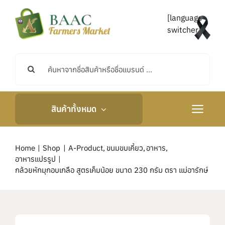
Skip
to
[language-
content
switcher]
Search
for:
สินค้าทั้งหมด
Toggle
Navigati
หน้าหลัก
Home
Shop
A-Product
ขนมขบเคี้ยว
อาหาร
อาหารแปรรูป
เกี่ยวกับเรา
กล้วยหักมุกอบเกลือ สูตรเค็มน้อย ขนาด 230 กรัม ตรา แม่อารักษ์
กิจกรรมและข่าวสาร