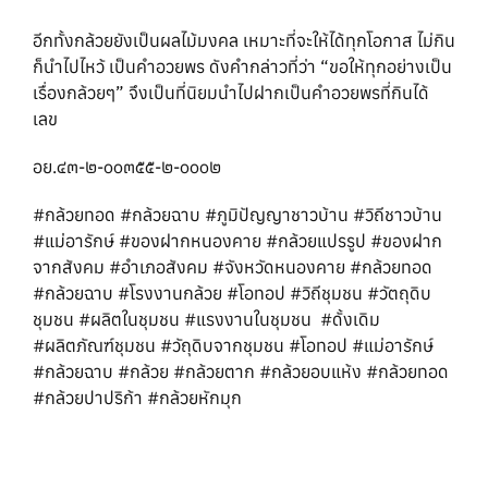
อีกทั้งกล้วยยังเป็นผลไม้มงคล เหมาะที่จะให้ได้ทุกโอกาส ไม่กิน
ก็นำไปไหว้ เป็นคำอวยพร ดังคำกล่าวที่ว่า “ขอให้ทุกอย่างเป็น
เรื่องกล้วยๆ” จึงเป็นที่นิยมนำไปฝากเป็นคำอวยพรที่กินได้
เลข
อย.๔๓-๒-๐๐๓๕๕-๒-๐๐๐๒
#กล้วยทอด #กล้วยฉาบ #ภูมิปัญญาชาวบ้าน #วิถีชาวบ้าน
#แม่อารักษ์ #ของฝากหนองคาย #กล้วยแปรรูป #ของฝาก
จากสังคม #อำเภอสังคม #จังหวัดหนองคาย #กล้วยทอด
#กล้วยฉาบ #โรงงานกล้วย #โอทอป #วิถีชุมชน #วัตถุดิบ
ชุมชน #ผลิตในชุมชน #แรงงานในชุมชน #ดั้งเดิม
#ผลิตภัณฑ์ชุมชน #วัถุดิบจากชุมชน #โอทอป #แม่อารักษ์
#กล้วยฉาบ #กล้วย #กล้วยตาก #กล้วยอบแห้ง #กล้วยทอด
#กล้วยปาปริก้า #กล้วยหักมุก