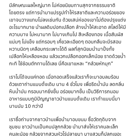
มีลักษณะผลใหญ่มาก ไม่ค่อยนิยมทานสุกจากธรรมชาติ
โดยตรง แต่การนำมาแปรรูปทำให้รสชาติและความอร่อยของ
เขาจนวางแทบไม่ลงเช่นกัน ด้วยเสน่ห์ของเขาไม่ต้องปรุงแต่ง
อะไรมากมาย นำผลดิบปอกเปลือก ล้างน้ำให้สะอาด สไลด์ให้มี
ความบาง ไม่หนามาก ไม่บางเกินไป สีเหลืองทอง เนื้อสัมผัส
แน่นๆ ไม่แข็ง แต่กรอบๆ เคี้ยวละเอียดๆ ตอนกลืนจะมีรสอม
หวานนิดๆ เคลือบกระเพาะได้ดี ผลที่สุกนิยมนำมาปิ้งทั้ง
เปลือกให้เหลืองหอม แล้วแวกเปลือกออกเล็กน้อย ราดด้วยน้ำ
กะทิ ใช้ช้อนตักทานได้เลย นี่คือเขาแหละ “กล้วยหักมุก”
เราไม่ได้จบแค่ทอด เมื่อทอดเสร็จแล้วเราก็จะมาอบลมร้อน
ด้วยเตาถ่านแบบดั้งเดิม นาน 4 ชั่วโมง เพื่อรีดน้ำมัน ลดกลิ่น
หืนน้ำมัน กรอบมากยิ่งขึ้น อร่อยมากขึ้น เป็นวิธีการถนอม
อาหารแบบภูมิปัญญาชาวบ้านแบบดั้งเดิม เราทำแบบนี้มา
นานนับ 10 กว่าปี
เราซื้อถ่านจากชาวบ้านเพื่อนำมาอบขนม ซื้อวัตถุดิบจาก
ชุมชน ชาวบ้านเป็นคนปลูกกล้วย นำมาส่งให้เราคนละเล็ก
คนละน้อย กล้วยจากสวนหัวไร่ปลายนา บางสวนก็ปลูกเยอะ