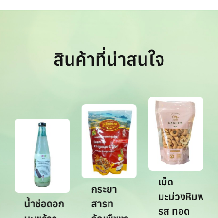
สินค้าที่น่าสนใจ
เม็ด
กระยา
มะม่วงหิมพานต
น้ำช่อดอก
สารท
รส ทอด