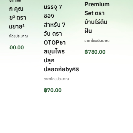
Premium
แบบ
บรรจุ 7
จาก คุณ
Set ตรา
สกต
ซอง
ยาย² ตรา
บ้านไร่ต้น
มห
สำหรับ 7
คุณยาย²
ฝัน
จำก
วัน ตรา
ราคาโดยประมาณ
ราคาโดยประมาณ
ราคาโ
OTOPชา
฿
500.00
สมุนไพร
฿
780.00
-
ปลูก
ปลอดภัยbyศิริ
ราคาโดยประมาณ
฿
70.00
Original
Current
price
price
was:
is:
฿150.00.
฿70.00.