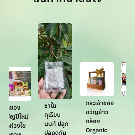
กระเช้าของ
กระเ
ชาใบ
ชุดของ
ขวัญข้าว
ใหม
ทุเรียน
ขวัญปีใหม่
กล้อง
มีให
นนท์ ปลูก
ชุดห่วงใย
Organic
ทั้
ปลอดภัย
สุขภาพ