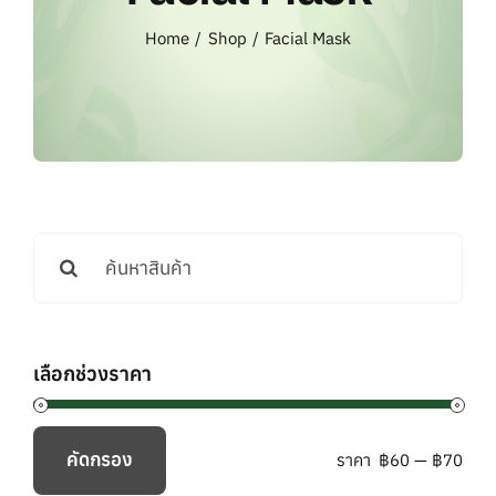
แบรนด์ทั้งหมด
Home
Shop
Facial Mask
การสั่งซื้อสินค้า
คำถามที่พบบ่อย
ติดต่อเรา
Search
for:
เลือกช่วงราคา
คัดกรอง
ราคา
฿60
—
฿70
ราคา
ราคา