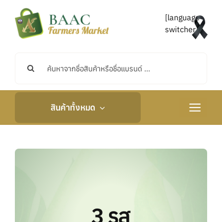
Skip
to
[language-
content
switcher]
Search
for:
สินค้าทั้งหมด
Toggle
Navigati
หน้าหลัก
เกี่ยวกับเรา
กิจกรรมและข่าวสาร
3 รส