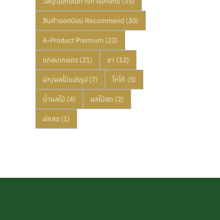
วัสดุ/อุปกรณ์ทางการเกษตร
(35)
สินค้ายอดนิยม Recommend
(30)
A-Product Premium
(23)
แกลมเกษตร
(21)
ชา
(12)
ผัก/ผลไม้แปรรูป
(7)
โกโก้
(5)
น้ำผลไม้
(4)
ผลไม้สด
(2)
ผักสด
(1)