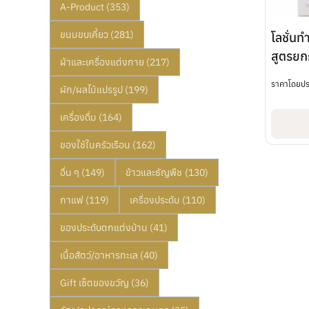
A-Product
(353)
ขนมขบเคี้ยว
(281)
โลชั่น
สูตรยก
ผ้าและเครื่องแต่งกาย
(217)
มล. ตร
ราคาโดยป
ผัก/ผลไม้แปรรูป
(199)
เครื่องดื่ม
(164)
ของใช้ในครัวเรือน
(162)
อื่น ๆ
(149)
ข้าวและธัญพืช
(130)
กาแฟ
(119)
เครื่องประดับ
(110)
ของประดับตกแต่งบ้าน
(41)
เนื้อสัตว์/อาหารทะเล
(40)
Gift เซ็ตของขวัญ
(36)