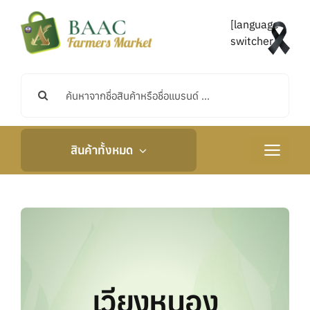
Skip
to
[language-
content
switcher]
Search
for:
สินค้าทั้งหมด
Toggle
Navigati
หน้าหลัก
เกี่ยวกับเรา
กิจกรรมและข่าวสาร
เวียงหนอง