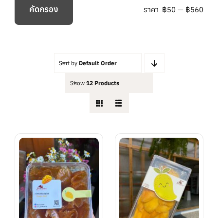
คัดกรอง
ราคา
฿50
—
฿560
ราคา
ราคา
ต่ำ
สูงสุด
สุด
Sort by
Default Order
Show
12 Products