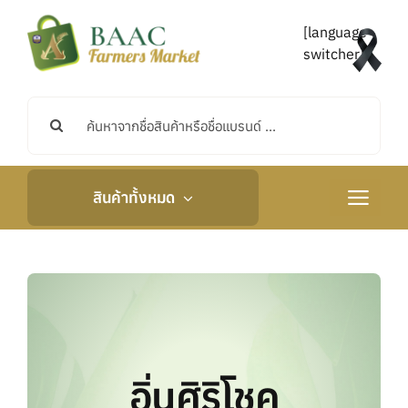
Skip
to
[language-
content
switcher]
Search
for:
สินค้าทั้งหมด
Toggle
Navigati
หน้าหลัก
เกี่ยวกับเรา
กิจกรรมและข่าวสาร
อิ่นศิริโชค