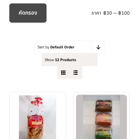
คัดกรอง
ราคา
฿30
—
฿100
ราคา
ราคา
ต่ำ
สูงสุด
สุด
Sort by
Default Order
Show
12 Products