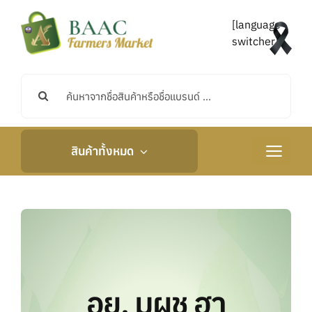
Skip
to
[language-
content
switcher]
Search
for:
สินค้าทั้งหมด
Toggle
Navigati
หน้าหลัก
เกี่ยวกับเรา
กิจกรรมและข่าวสาร
อย. มผช ฮา