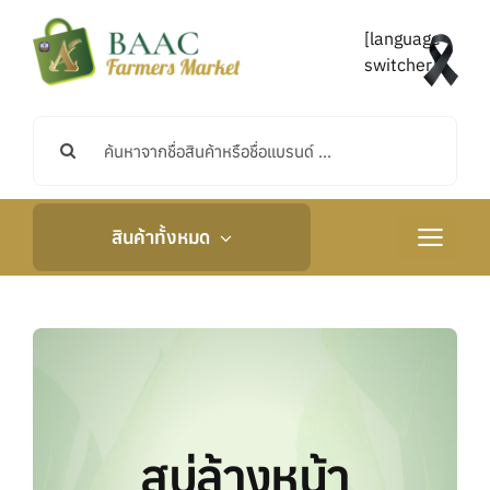
Skip
to
[language-
content
switcher]
Search
for:
สินค้าทั้งหมด
Toggle
Navigati
หน้าหลัก
เกี่ยวกับเรา
กิจกรรมและข่าวสาร
สบู่ล้างหน้า