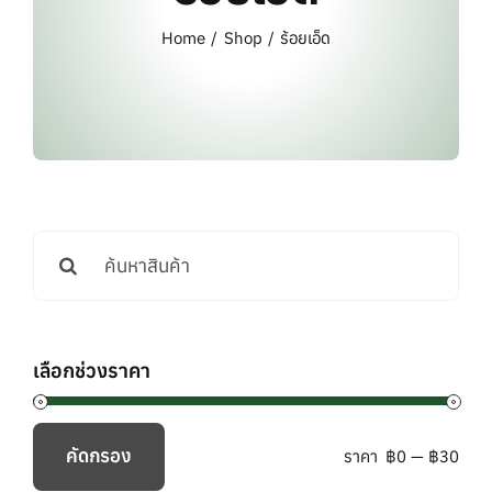
แบรนด์ทั้งหมด
Home
Shop
ร้อยเอ็ด
การสั่งซื้อสินค้า
คำถามที่พบบ่อย
ติดต่อเรา
Search
for:
เลือกช่วงราคา
คัดกรอง
ราคา
฿0
—
฿30
ราคา
ราคา