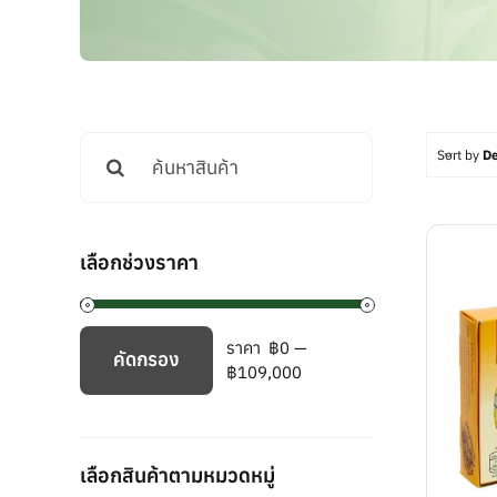
Search
Sort by
De
for:
เลือกช่วงราคา
ราคา
฿0
—
คัดกรอง
ราคา
ราคา
฿109,000
ต่ำ
สูงสุด
สุด
เลือกสินค้าตามหมวดหมู่