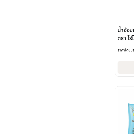
น้ำอ้อ
ตรา ไร
ราคาโดยป