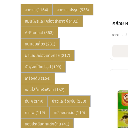
อาหาร
(1164)
อาหารแปรรูป
(938)
สมุนไพรและเครื่องสำอางค์
(432)
กล้วย ห
A-Product
(353)
ราคาโดยป
ขนมขบเคี้ยว
(281)
ผ้าและเครื่องแต่งกาย
(217)
ผัก/ผลไม้แปรรูป
(199)
เครื่องดื่ม
(164)
ของใช้ในครัวเรือน
(162)
อื่น ๆ
(149)
ข้าวและธัญพืช
(130)
กาแฟ
(119)
เครื่องประดับ
(110)
ของประดับตกแต่งบ้าน
(41)