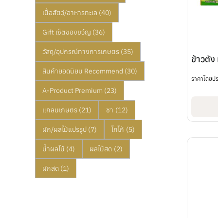
เนื้อสัตว์/อาหารทะเล
(40)
Gift เซ็ตของขวัญ
(36)
วัสดุ/อุปกรณ์ทางการเกษตร
(35)
ข้าวตัง
สินค้ายอดนิยม Recommend
(30)
ราคาโดยป
A-Product Premium
(23)
แกลมเกษตร
(21)
ชา
(12)
ผัก/ผลไม้แปรรูป
(7)
โกโก้
(5)
น้ำผลไม้
(4)
ผลไม้สด
(2)
ผักสด
(1)