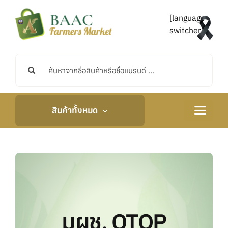
Skip
to
[language-
content
switcher]
Search
for:
สินค้าทั้งหมด
Toggle
Navigati
หน้าหลัก
เกี่ยวกับเรา
กิจกรรมและข่าวสาร
มผช. OTOP