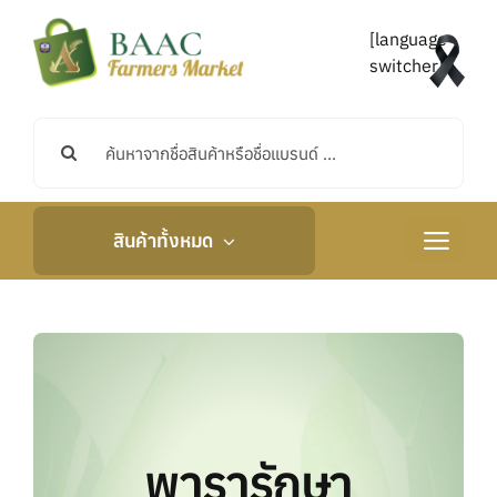
Skip
to
[language-
content
switcher]
Search
for:
สินค้าทั้งหมด
Toggle
Navigati
หน้าหลัก
เกี่ยวกับเรา
กิจกรรมและข่าวสาร
พารารักษา