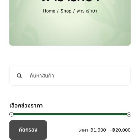
แบรนด์ทั้งหมด
Home
Shop
พารารักษา
การสั่งซื้อสินค้า
คำถามที่พบบ่อย
ติดต่อเรา
Search
for:
เลือกช่วงราคา
คัดกรอง
ราคา
฿1,000
—
฿20,000
ราคา
ราคา