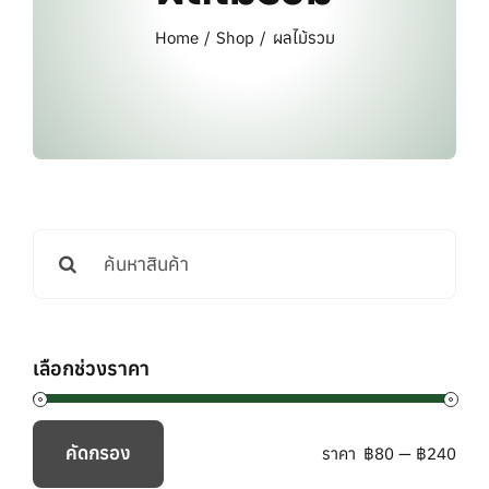
แบรนด์ทั้งหมด
Home
Shop
ผลไม้รวม
การสั่งซื้อสินค้า
คำถามที่พบบ่อย
ติดต่อเรา
Search
for:
เลือกช่วงราคา
คัดกรอง
ราคา
฿80
—
฿240
ราคา
ราคา