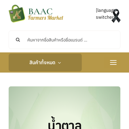
Skip
to
[language-
content
switcher]
Search
for:
สินค้าทั้งหมด
Toggle
Navigati
หน้าหลัก
เกี่ยวกับเรา
กิจกรรมและข่าวสาร
น้ำตาล