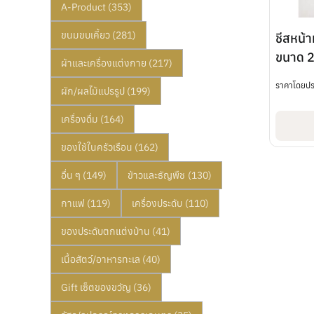
A-Product
(353)
ขนมขบเคี้ยว
(281)
ชีสหน้
ขนาด 2
ผ้าและเครื่องแต่งกาย
(217)
ราคาโดยป
ผัก/ผลไม้แปรรูป
(199)
เครื่องดื่ม
(164)
ของใช้ในครัวเรือน
(162)
อื่น ๆ
(149)
ข้าวและธัญพืช
(130)
กาแฟ
(119)
เครื่องประดับ
(110)
ของประดับตกแต่งบ้าน
(41)
เนื้อสัตว์/อาหารทะเล
(40)
Gift เซ็ตของขวัญ
(36)