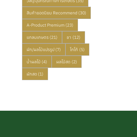
วัสดุ/อุปกรณ์ทางการเกษตร
(35)
สินค้ายอดนิยม Recommend
(30)
A-Product Premium
(23)
แกลมเกษตร
(21)
ชา
(12)
ผัก/ผลไม้แปรรูป
(7)
โกโก้
(5)
น้ำผลไม้
(4)
ผลไม้สด
(2)
ผักสด
(1)