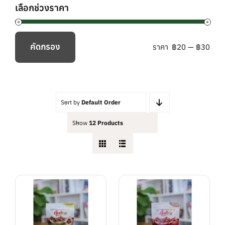
เลือกช่วงราคา
คัดกรอง
ราคา
฿20
—
฿30
ราคา
ราคา
ต่ำ
สูงสุด
สุด
Sort by
Default Order
Show
12 Products