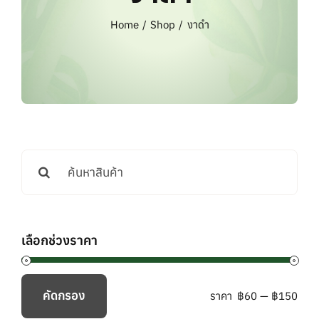
แบรนด์ทั้งหมด
Home
Shop
งาดำ
การสั่งซื้อสินค้า
คำถามที่พบบ่อย
ติดต่อเรา
Search
for:
เลือกช่วงราคา
คัดกรอง
ราคา
฿60
—
฿150
ราคา
ราคา