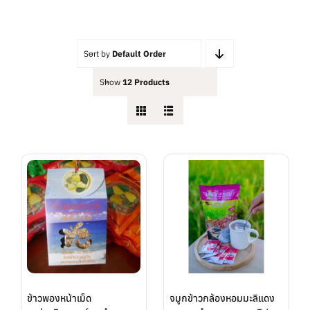
ต่ำ
สูงสุด
สุด
Sort by
Default Order
Show
12 Products
ข้าวพองหน้าเม็ด
จมูกข้าวกล้องหอมมะลิแดง