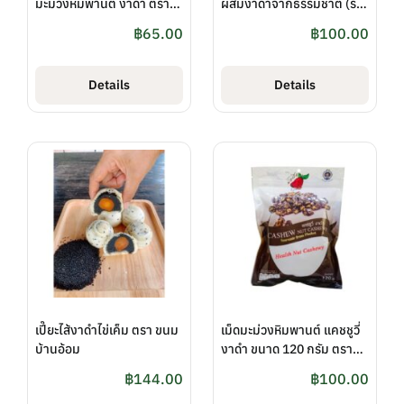
มะม่วงหิมพานต์ งาดำ ตรา
ผสมงาดำจากธรรมชาติ (รส
กาหยีภูเก็ตน้องโอ
จืด) ขนาด 200 กรัม ตรา
฿
65.00
฿
100.00
รุ่งอรุณ
Details
Details
เปี๊ยะไส้งาดำไข่เค็ม ตรา ขนม
เม็ดมะม่วงหิมพานต์ แคชชูวี่
บ้านอ้อม
งาดำ ขนาด 120 กรัม ตรา
กาหยีภูเก็ตน้องโอ
฿
144.00
฿
100.00