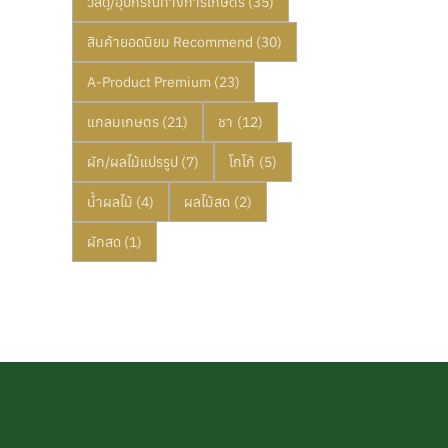
วัสดุ/อุปกรณ์ทางการเกษตร
(35)
สินค้ายอดนิยม Recommend
(30)
A-Product Premium
(23)
แกลมเกษตร
(21)
ชา
(12)
ผัก/ผลไม้แปรรูป
(7)
โกโก้
(5)
น้ำผลไม้
(4)
ผลไม้สด
(2)
ผักสด
(1)