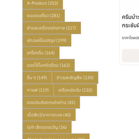
A-Product
(353)
ขนมขบเคี้ยว
(281)
ครีมบำ
กระชับ
ผ้าและเครื่องแต่งกาย
(217)
Tropic
ราคาโดยป
ผัก/ผลไม้แปรรูป
(199)
เครื่องดื่ม
(164)
ของใช้ในครัวเรือน
(162)
อื่น ๆ
(149)
ข้าวและธัญพืช
(130)
กาแฟ
(119)
เครื่องประดับ
(110)
ของประดับตกแต่งบ้าน
(41)
เนื้อสัตว์/อาหารทะเล
(40)
Gift เซ็ตของขวัญ
(36)