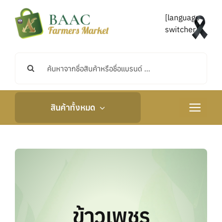
Skip
to
[language-
content
switcher]
Search
for:
สินค้าทั้งหมด
Toggle
Navigati
หน้าหลัก
เกี่ยวกับเรา
กิจกรรมและข่าวสาร
ข้าวเพชร