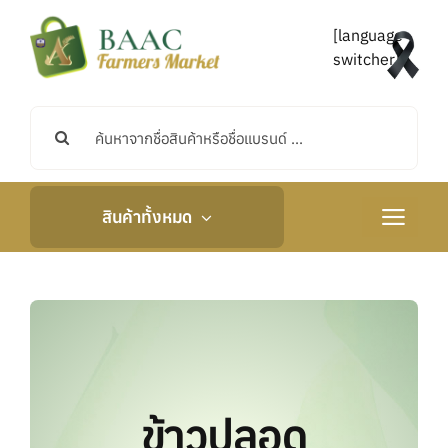
Skip
to
[language-
content
switcher]
Search
for:
สินค้าทั้งหมด
Toggle
Navigati
หน้าหลัก
เกี่ยวกับเรา
กิจกรรมและข่าวสาร
ข้าวปลอด